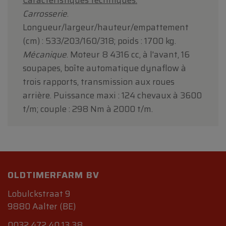
Caractéristiques techniques.
Carrosserie
.
Longueur/largeur/hauteur/empattement
(cm) : 533/203/160/318; poids : 1700 kg.
Mécanique
. Moteur 8 4316 cc, à l'avant, 16
soupapes, boîte automatique dynaflow à
trois rapports, transmission aux roues
arrière. Puissance maxi : 124 chevaux à 3600
t/m; couple : 298 Nm à 2000 t/m.
OLDTIMERFARM BV
Lobulckstraat 9
9880 Aalter (BE)
0032 472 40 13 38