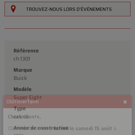
TROUVEZ-NOUS LORS D'ÉVÉNEMENTS
Référence
ch.1301
Marque
Buick
Modèle
Super Eight
Type
cabrio
×
Année de construction
Oldtimerfarm