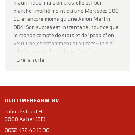
magnifique, mais en plus, elle est bon
marché : moitié moins qu'une Mercedes 300
SL, et encore moins qu'une Aston Martin
DB4! Son succès est instantané : tout ce que
le monde compte de stars et de "people" en
veut une, et notamment aux Etats-Unis où
elle fera un malheur jusqu'à la fin de sa
production (83% des Type E traverseront
Lire la suite
l'Atlantique). Le succès aidant, Jaguar sort
une deuxième série en 1968, puis
immédiatement après (1970) une troisième
série. La brève carrière de la série 2
OLDTIMERFARM BV
s'explique par le fait que les USA ont
entrepris, sous la pression de Ralph Nader,
Lobulckstraat 9
une politique de sécurisation des voitures
9880 Aalter (BE)
des plus drastiques : les passagers doivent
0032 472 40 13 38
être mieux protégés mais, paradoxalement,