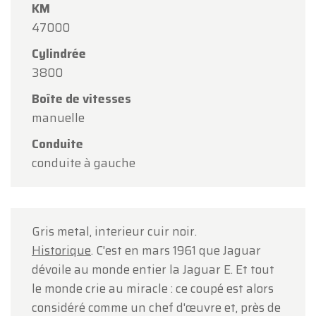
KM
Oldtimerfarm sera
fermé le samedi 15 août
à
47000
l'occasion de l'Assomption.
Cylindrée
Notre showroom sera
ouvert normalement du
3800
lundi 10 août au vendredi 14 août
, selon les
Boîte de vitesses
horaires habituels.
manuelle
Le lundi 17 août
, nous serons
ouverts
Conduite
uniquement sur rendez-vous
.
conduite à gauche
Merci de votre compréhension et au plaisir de
vous accueillir prochainement !
L'équipe Oldtimerfarm
Gris metal, interieur cuir noir.
Historique
. C'est en mars 1961 que Jaguar
dévoile au monde entier la Jaguar E. Et tout
le monde crie au miracle : ce coupé est alors
considéré comme un chef d'œuvre et, près de