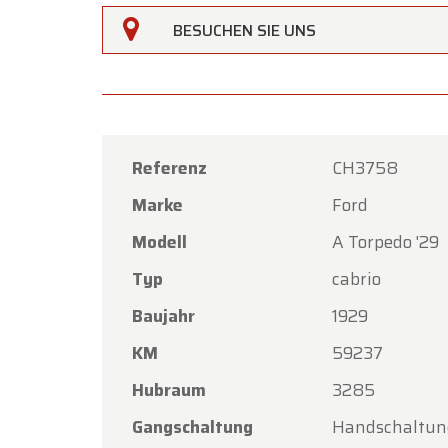
Oldtim
BESUCHEN SIE UNS
Feiert
Unser 
Freitag
Am Mon
Referenz
CH3758
geöffne
Marke
Ford
Vielen 
Modell
A Torpedo '29
bei Old
Typ
cabrio
Ihr Ol
Baujahr
1929
KM
59237
Hubraum
3285
Gangschaltung
Handschaltun