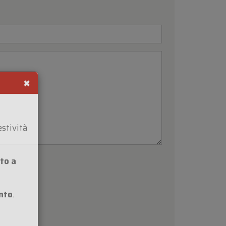
×
estività
to a
nto
.