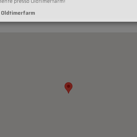
per la vostra comprensione. Saremo lieti di accogliervi
ente presso Oldtimerfarm!
m Oldtimerfarm