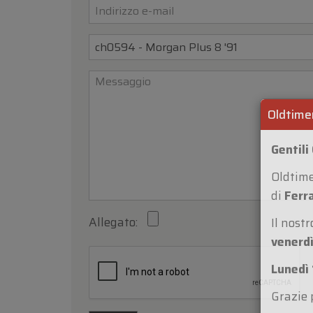
Oldtime
Gentili 
Oldtim
Allegato:
di
Ferr
Il nost
venerdì
Lunedì 