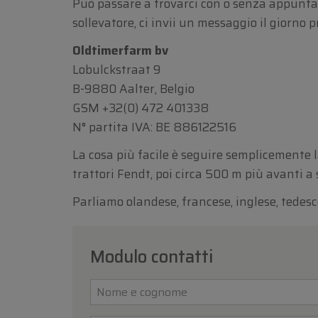
Può passare a trovarci con o senza appuntam
sollevatore, ci invii un messaggio il giorno 
Oldtimerfarm bv
Lobulckstraat 9
B-9880 Aalter, Belgio
GSM
+32(0) 472 401338
N° partita IVA: BE 886122516
La cosa più facile è seguire semplicemente la
trattori Fendt, poi circa 500 m più avanti a 
Parliamo olandese, francese, inglese, tedesc
Modulo contatti