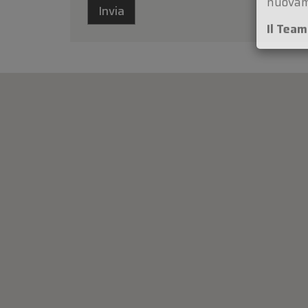
Grazie 
nuovam
Il Tea