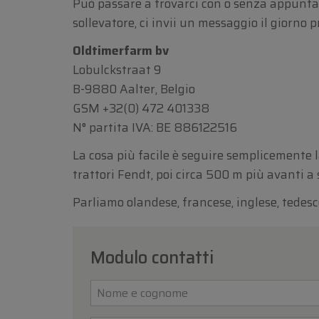
Può passare a trovarci con o senza appuntam
sollevatore, ci invii un messaggio il giorno 
Oldtimerfarm bv
Lobulckstraat 9
B-9880 Aalter, Belgio
GSM
+32(0) 472 401338
N° partita IVA: BE 886122516
La cosa più facile è seguire semplicemente la
trattori Fendt, poi circa 500 m più avanti a 
Parliamo olandese, francese, inglese, tedesc
Modulo contatti