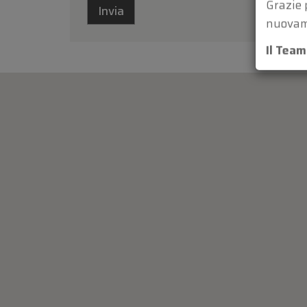
Grazie 
nuovam
Il Tea