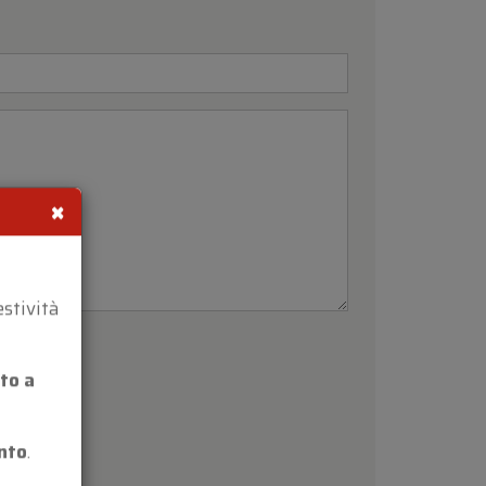
×
estività
to a
nto
.