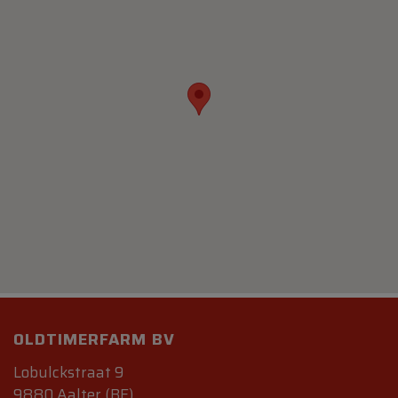
OLDTIMERFARM BV
Lobulckstraat 9
9880 Aalter (BE)