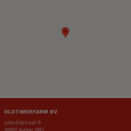
OLDTIMERFARM BV
Lobulckstraat 9
9880 Aalter (BE)