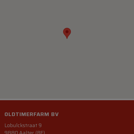
OLDTIMERFARM BV
Lobulckstraat 9
9880 Aalter (BE)