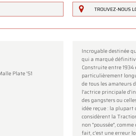
TROUVEZ-NOUS L
Incroyable destinée qu
qui a marqué définitiv
rfarm
Construite entre 1934 e
alle Plate '51
particulièrement longu
lients,
de tous les amateurs de
erfarm sera
fermé le samedi 15 août
à l'occasion de
l'actrice principale d'
ption.
des gangsters ou celle
idée reçue : la plupar
showroom sera
ouvert normalement du lundi 10 août au
considèrent la Tractio
i 14 août
, selon les horaires habituels.
non "poussée", comme c'
i 17 août
, nous serons
ouverts uniquement sur rendez-v
fait, c'est une erreur 