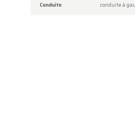
Conduite
conduite à ga
Merci d
procha
L'équi