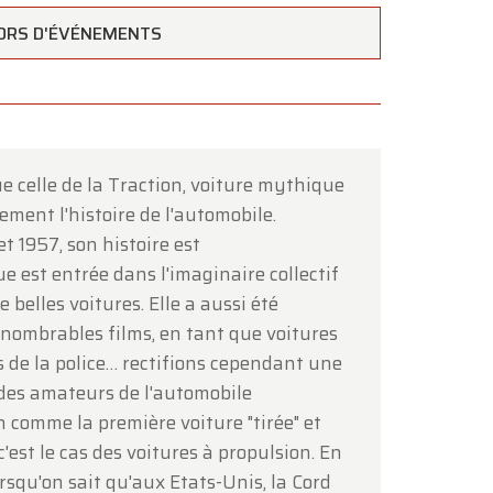
ORS D'ÉVÉNEMENTS
e celle de la Traction, voiture mythique
×
ement l'histoire de l'automobile.
t 1957, son histoire est
e est entrée dans l'imaginaire collectif
 belles voitures. Elle a aussi été
innombrables films, en tant que voitures
s de la police… rectifions cependant une
t des amateurs de l'automobile
n comme la première voiture "tirée" et
est le cas des voitures à propulsion. En
ous
.
lorsqu'on sait qu'aux Etats-Unis, la Cord