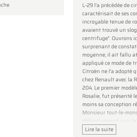
uche
L-29 l'a précédée de ci
e votre compréhension et au plaisir de vous accueillir
caractérisait de ses co
inement !
incroyable tenue de ro
pe Oldtimerfarm
avaient trouvé un slog
centrifuge". Ouvrons ic
surprenant de constate
moyenne, il ait fallu 
appliqué ce mode de t
Citroën ne l'a adopté 
chez Renault avec la R
204. Le premier modèle 
Rosalie, fut présenté le
moins sa conception ré
Monsieur tout-le-monde
définitivement avec le 
l'aérodynamique a sonn
Lire la suite