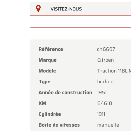
VISITEZ-NOUS
Référence
ch6607
Marque
Citroën
Oldtime
Modèle
Traction 11BL M
Chers c
Type
berline
Oldtim
Année de construction
1951
l'Assom
KM
84610
Notre 
vendred
Cylindrée
1911
Le lund
Boîte de vitesses
manuelle