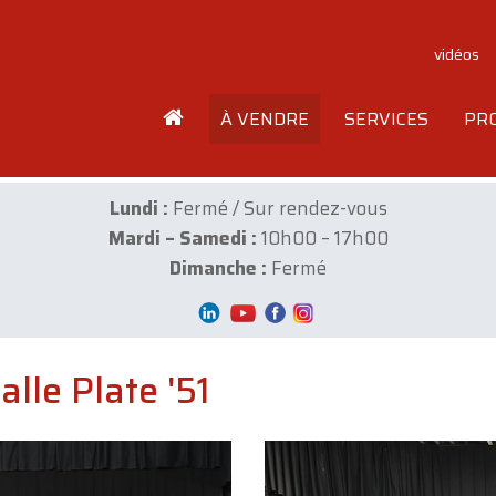
vidéos
À VENDRE
SERVICES
PR
Lundi :
Fermé / Sur rendez-vous
Mardi – Samedi :
10h00 – 17h00
Dimanche :
Fermé
alle Plate '51