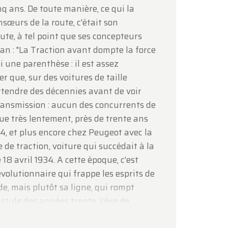
nq ans. De toute manière, ce qui la
nsœurs de la route, c'était son
ute, à tel point que ses concepteurs
an : "La Traction avant dompte la force
i une parenthèse : il est assez
r que, sur des voitures de taille
attendre des décennies avant de voir
ransmission : aucun des concurrents de
que très lentement, près de trente ans
4, et plus encore chez Peugeot avec la
de traction, voiture qui succédait à la
 18 avril 1934. A cette époque, c'est
volutionnaire qui frappe les esprits de
, mais plutôt sa ligne, qui rompt
style des années trente. L'ère de
é. D'ailleurs, le maître de d'œuvre de la