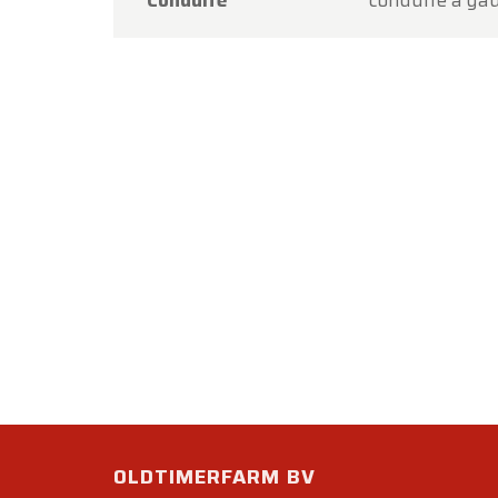
Conduite
conduite à ga
OLDTIMERFARM BV