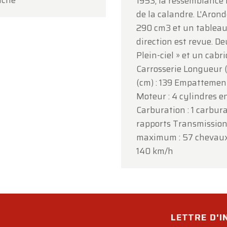
uche
1953, la ressemblance 
de la calandre. L'Arond
290 cm3 et un tableau 
direction est revue. D
Plein-ciel » et un cab
Carrosserie Longueur 
(cm) : 139 Empattement
Moteur : 4 cylindres en
Carburation : 1 carbura
rapports Transmission 
maximum : 57 chevaux
140 km/h
LETTRE D'