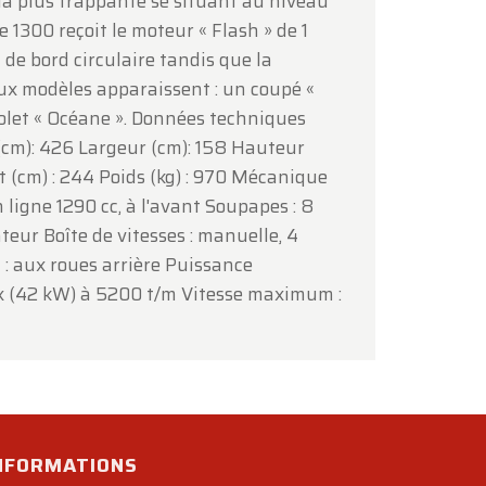
la plus frappante se situant au niveau
e 1300 reçoit le moteur « Flash » de 1
de bord circulaire tandis que la
eux modèles apparaissent : un coupé «
riolet « Océane ». Données techniques
(cm): 426 Largeur (cm): 158 Hauteur
 (cm) : 244 Poids (kg) : 970 Mécanique
 ligne 1290 cc, à l'avant Soupapes : 8
teur Boîte de vitesses : manuelle, 4
: aux roues arrière Puissance
 (42 kW) à 5200 t/m Vitesse maximum :
INFORMATIONS