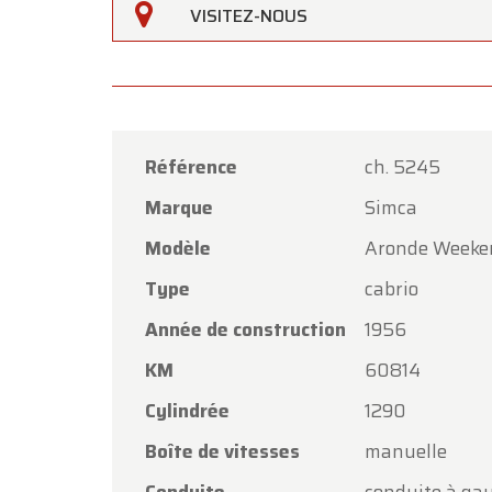
VISITEZ-NOUS
Oldtime
Référence
ch. 5245
Chers c
Marque
Simca
Oldtim
Modèle
Aronde Weeke
l'Assom
Type
cabrio
Notre 
vendred
Année de construction
1956
Le lund
KM
60814
Merci d
Cylindrée
1290
procha
Boîte de vitesses
manuelle
L'équi