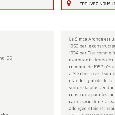
TROUVEZ-NOUS L
rfarm
La Simca Aronde est un
lients,
1963 par le constructe
erfarm sera
fermé le samedi 15 août
à l'occasion de
1934 par Fiat comme fi
nd '56
ption.
exorbitants droits de 
commun de 1957 n'étai
showroom sera
ouvert normalement du lundi 10 août au
a été choisi car il sign
i 14 août
, selon les horaires habituels.
était le symbole de la
i 17 août
, nous serons
ouverts uniquement sur rendez-v
voiture la plus vendue
construite pour les mo
e votre compréhension et au plaisir de vous accueillir
carrosserie dite « Océa
inement !
allongée, étaient inspi
pe Oldtimerfarm