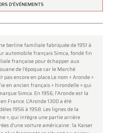
ORS D'ÉVÉNEMENTS
×
e berline familiale fabriquée de 1951 à
ur automobile français Simca, fondé fin
liale française pour échapper aux
douane de l'époque car le Marché
t pas encore en place.Le nom « Aronde »
ifie en ancien français « hirondelle » qui
 marque Simca. En 1956, l'Aronde est la
ous
.
 en France. L'Aronde 1300 a été
dèles 1956 à 1958. Les lignes de la
ne », qui intègre une partie arrière
rées d'une voiture américaine : la Kaiser