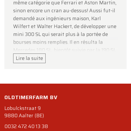
même catégorie que Ferrari et Aston Martin,
sinon encore un cran au-dessus! Aussi fut-il
demandé aux ingénieurs maison, Karl
Wilfert et Walter Hackert, de développer une
mini 300 SL qui serait plus à la portée de
bourses moins remplies. Il en résulta la
Mercedes 180 SL, bientôt suivie par la 190 SL,
plus homogène et dont les performances
Lire la suite
étaient plus dignes de l'allure sportive de ce
magnifique cabriolet. Elle fut dévoilée au
salon de Genève 1955 et conquit
immédiatement un public avide de ce genre
OLDTIMERFARM BV
de Grand Tourisme : la ligne était plus ou
moins celle de la 300 SL (calandre
Lobulckstraat 9
horizontale au lie des verticales des berlines)
9880 Aalter (BE)
Sa présentation était impeccable, sa finition
0032 472 40 13 38
exemplaire, sa ligne sublime. Ne nous y