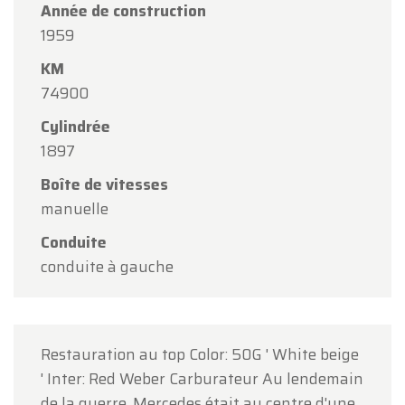
Année de construction
Chers clients,
1959
Oldtimerfarm sera
fermé le samedi 15 août
à
KM
l'occasion de l'Assomption.
74900
Notre showroom sera
ouvert normalement du
Cylindrée
lundi 10 août au vendredi 14 août
, selon les
1897
horaires habituels.
Boîte de vitesses
Le lundi 17 août
, nous serons
ouverts
manuelle
uniquement sur rendez-vous
.
Conduite
Merci de votre compréhension et au plaisir de
conduite à gauche
vous accueillir prochainement !
L'équipe Oldtimerfarm
Restauration au top Color: 50G ' White beige
' Inter: Red Weber Carburateur Au lendemain
de la guerre, Mercedes était au centre d'une