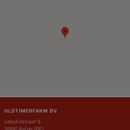
OLDTIMERFARM BV
Lobulckstraat 9
9880 Aalter (BE)