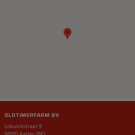
OLDTIMERFARM BV
Lobulckstraat 9
9880 Aalter (BE)