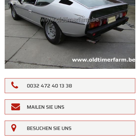
0032 472 40 13 38
×
Oldtimerfarm
MAILEN SIE UNS
Liebe Kundinnen und Kunden,
Oldtimerfarm bleibt
am Samstag, den 15.
BESUCHEN SIE UNS
August
, aufgrund des Feiertags
Mariä