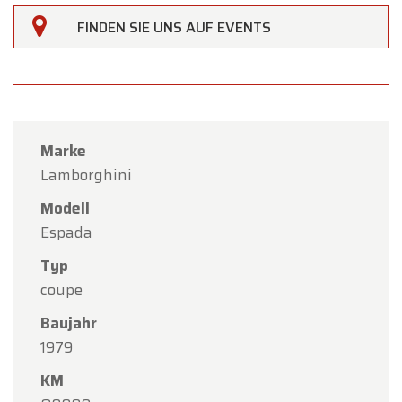
Himmelfahrt
geschlossen.
FINDEN SIE UNS AUF EVENTS
Unser Showroom ist
von Montag, den 10. August,
bis einschließlich Freitag, den 14. August
, zu den
gewohnten Öffnungszeiten geöffnet.
Am Montag, den 17. August,
sind wir
nur nach
Marke
Terminvereinbarung
geöffnet.
Lamborghini
Vielen Dank für Ihr Verständnis. Wir freuen uns
Modell
darauf, Sie bald wieder bei Oldtimerfarm
Espada
begrüßen zu dürfen!
Typ
Ihr Oldtimerfarm-Team
coupe
Baujahr
1979
KM