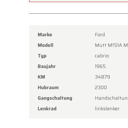
Liebe 
Oldtim
Feiert
Marke
Ford
Unser 
Freitag
Modell
Mutt M151A Mi
Am Mon
Typ
cabrio
geöffne
Baujahr
1965
Vielen 
KM
34879
bei Old
Hubraum
2300
Ihr Ol
Gangschaltung
Handschaltun
Lenkrad
linkslenker