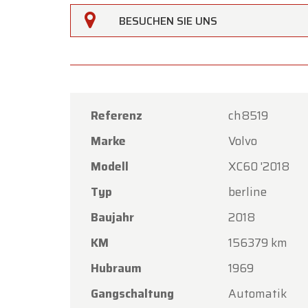
BESUCHEN SIE UNS
Referenz
ch8519
Oldtime
Marke
Volvo
Liebe 
Modell
XC60 '2018
Oldtim
Typ
berline
Feiert
Baujahr
2018
Unser 
KM
156379 km
Freitag
Hubraum
1969
Am Mon
Gangschaltung
Automatik
geöffne