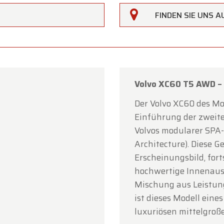
FINDEN SIE UNS 
Volvo XC60 T5 AWD – 
rfarm
Der Volvo XC60 des Mo
Einführung der zweite
Kundinnen und Kunden,
Volvos modularer SPA-
erfarm bleibt
am Samstag, den 15. August
, aufgrund de
Architecture). Diese Ge
ags
Mariä Himmelfahrt
geschlossen.
Erscheinungsbild, fort
hochwertige Innenaus
Showroom ist
von Montag, den 10. August, bis einschließ
Mischung aus Leistun
, den 14. August
, zu den gewohnten Öffnungszeiten geö
ist dieses Modell eine
tag, den 17. August,
sind wir
nur nach Terminvereinba
luxuriösen mittelgroß
t.