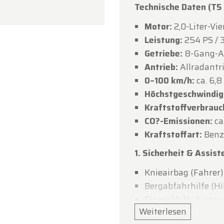
Technische Daten (T5
Dank für Ihr Verständnis. Wir freuen uns darauf, Sie bal
Motor:
2,0-Liter-Vi
timerfarm begrüßen zu dürfen!
Leistung:
254 PS /
dtimerfarm-Team
Getriebe:
8-Gang-A
Antrieb:
Allradantr
0–100 km/h:
ca. 6,
Höchstgeschwindig
Kraftstoffverbrauch
CO?-Emissionen:
ca
Kraftstoffart:
Benzi
1. Sicherheit & Assist
Knieairbag (Fahrer)
Bergabfahrhilfe (Hil
Einparkhilfe hinten
Weiterlesen
Kollisionsvermeidu