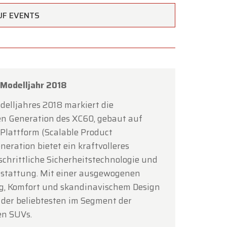
AUF EVENTS
Modelljahr 2018
×
delljahres 2018 markiert die
n Generation des XC60, gebaut auf
Plattform (Scalable Product
s
neration bietet ein kraftvolleres
schrittliche Sicherheitstechnologie und
stattung. Mit einer ausgewogenen
lich
g, Komfort und skandinavischem Design
ffnet.
s der beliebtesten im Segment der
rung
en SUVs.