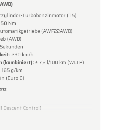
 AWD)
d wieder
erzylinder-Turbobenzinmotor (T5)
 350 Nm
utomatikgetriebe (AWF22AWD)
ieb (AWD)
8 Sekunden
keit:
230 km/h
 (kombiniert):
± 7,2 l/100 km (WLTP)
. 165 g/km
n (Euro 6)
enz
l Descent Control)
ngssystem (automatische