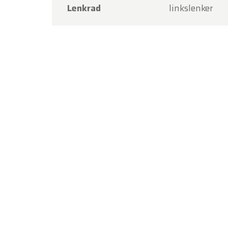
Lenkrad
linkslenker
Vielen 
bei Old
Ihr Ol