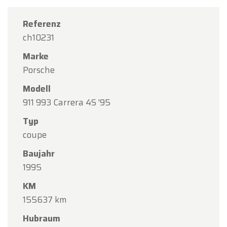
Referenz
ch10231
Marke
Porsche
Modell
911 993 Carrera 4S '95
Typ
coupe
×
Baujahr
Oldtimerfarm
1995
Liebe Kundinnen und Kunden,
KM
155637 km
Oldtimerfarm bleibt
am Samstag, den 15.
August
, aufgrund des Feiertags
Mariä
Hubraum