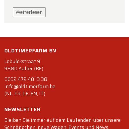
Ländercode:
Weiterlesen
C00
– Deutschland
Innenausstattung:
M139
– Sitzheizung, linker Sitz
M340
– Sitzheizung, rechter Sitz
OLDTIMERFARM BV
Beleuchtungssystem:
Lobulckstraat 9
M601
– Litronic-Scheinwerfer
9880 Aalter (BE)
M602
– Erhöhtes Bremslicht
0032 472 40 13 38
Exterieur:
info@oldtimerfarm.be
M650
– Elektrisches Schiebedach
(NL, FR, DE, EN, IT)
Lackfarbe:
L25D
– Blau-Türkis Metallic
NEWSLETTER
Technische Daten
Bleiben Sie immer auf dem Laufenden über unsere
Schnäppchen, neue Wagen, Events und News.