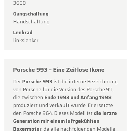
Himmelfahrt
geschlossen.
3600
Unser Showroom ist
von Montag, den 10. August,
Gangschaltung
bis einschließlich Freitag, den 14. August
, zu den
Handschaltung
gewohnten Öffnungszeiten geöffnet.
Lenkrad
linkslenker
Am Montag, den 17. August,
sind wir
nur nach
Terminvereinbarung
geöffnet.
Vielen Dank für Ihr Verständnis. Wir freuen uns
darauf, Sie bald wieder bei Oldtimerfarm
Porsche 993 – Eine Zeitlose Ikone
begrüßen zu dürfen!
Der
Porsche 993
ist die interne Bezeichnung
Ihr Oldtimerfarm-Team
von Porsche für die Version des Porsche 911,
die zwischen
Ende 1993 und Anfang 1998
produziert und verkauft wurde. Er ersetzte
den Porsche 964. Dieses Modell ist
die letzte
Generation mit einem luftgekühlten
Boxermotor
, da alle nachfolgenden Modelle