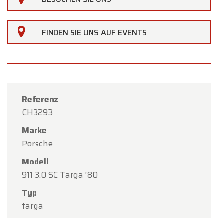
×
Oldtimerfarm
Liebe Kundinnen und Kunden,
FINDEN SIE UNS AUF EVENTS
Oldtimerfarm bleibt
am Samstag, den 15.
August
, aufgrund des Feiertags
Mariä
Himmelfahrt
geschlossen.
Unser Showroom ist
von Montag, den 10. August,
Referenz
bis einschließlich Freitag, den 14. August
, zu den
CH3293
gewohnten Öffnungszeiten geöffnet.
Marke
Am Montag, den 17. August,
sind wir
nur nach
Porsche
Terminvereinbarung
geöffnet.
Modell
Vielen Dank für Ihr Verständnis. Wir freuen uns
911 3.0 SC Targa '80
darauf, Sie bald wieder bei Oldtimerfarm
Typ
begrüßen zu dürfen!
targa
Ihr Oldtimerfarm-Team