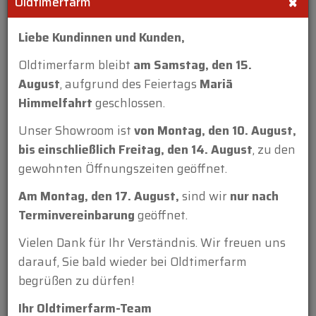
×
Oldtimerfarm
FINDEN SIE UNS AUF EVENTS
Liebe Kundinnen und Kunden,
Oldtimerfarm bleibt
am Samstag, den 15.
August
, aufgrund des Feiertags
Mariä
Himmelfahrt
geschlossen.
Marke
Unser Showroom ist
von Montag, den 10. August,
MG
bis einschließlich Freitag, den 14. August
, zu den
Modell
gewohnten Öffnungszeiten geöffnet.
B Dark Blue LHD 1963
Am Montag, den 17. August,
sind wir
nur nach
Typ
Terminvereinbarung
geöffnet.
cabrio
Vielen Dank für Ihr Verständnis. Wir freuen uns
Baujahr
darauf, Sie bald wieder bei Oldtimerfarm
1963
begrüßen zu dürfen!
KM
Ihr Oldtimerfarm-Team