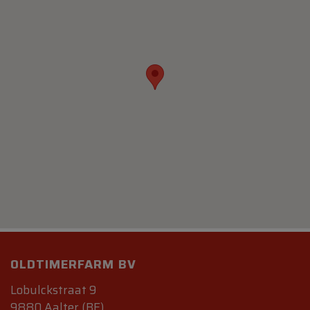
OLDTIMERFARM BV
Lobulckstraat 9
9880 Aalter (BE)