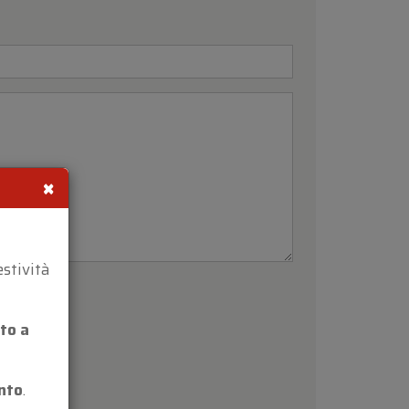
×
estività
to a
nto
.