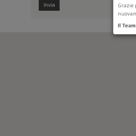
Grazie 
nuovam
Il Tea