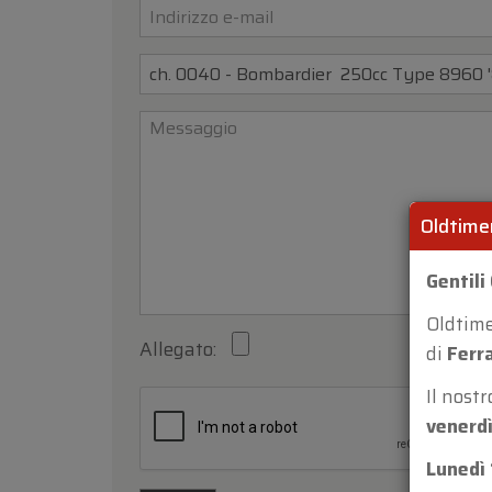
Oldtime
Gentili 
Oldtim
Allegato:
di
Ferr
Il nost
venerdì
Lunedì 