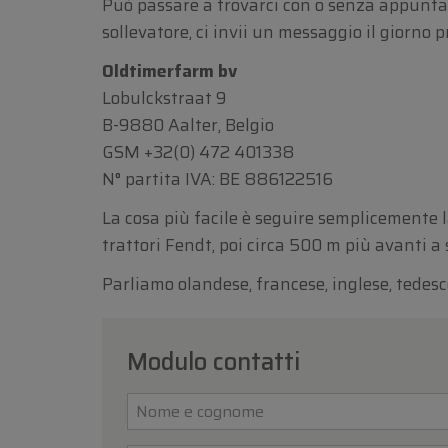
Può passare a trovarci con o senza appuntam
sollevatore, ci invii un messaggio il giorno 
Oldtimerfarm bv
Lobulckstraat 9
B-9880 Aalter, Belgio
GSM
+32(0) 472 401338
N° partita IVA: BE 886122516
La cosa più facile è seguire semplicemente la
trattori Fendt, poi circa 500 m più avanti a 
Parliamo olandese, francese, inglese, tedesc
Modulo contatti