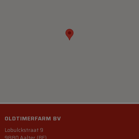
OLDTIMERFARM BV
Lobulckstraat 9
9880 Aalter (BE)