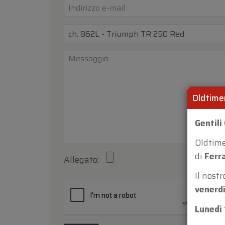
Oldtime
Gentili 
Oldtim
Allegato:
di
Ferr
Il nost
venerdì
Lunedì 