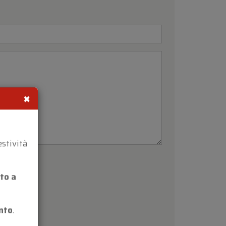
×
estività
to a
nto
.