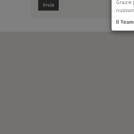
Grazie 
nuovam
Il Tea