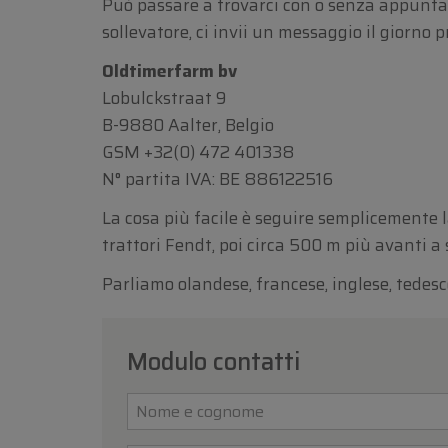
Può passare a trovarci con o senza appuntam
sollevatore, ci invii un messaggio il giorno 
Oldtimerfarm bv
Lobulckstraat 9
B-9880 Aalter, Belgio
GSM
+32(0) 472 401338
N° partita IVA: BE 886122516
La cosa più facile è seguire semplicemente la
trattori Fendt, poi circa 500 m più avanti a 
Parliamo olandese, francese, inglese, tedesc
Modulo contatti