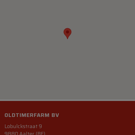
OLDTIMERFARM BV
Lobulckstraat 9
9880 Aalter (BE)