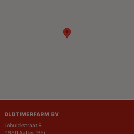
OLDTIMERFARM BV
Lobulckstraat 9
9880 Aalter (BE)