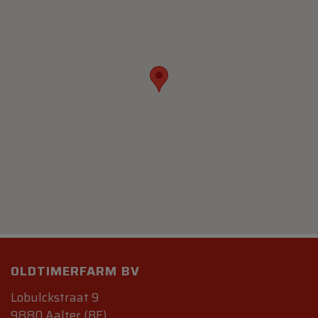
OLDTIMERFARM BV
Lobulckstraat 9
9880 Aalter (BE)