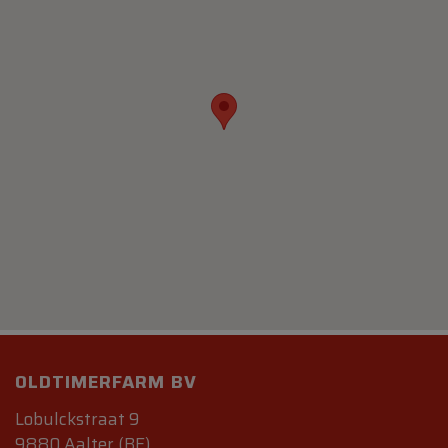
OLDTIMERFARM BV
Lobulckstraat 9
9880 Aalter (BE)