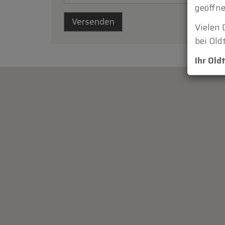
geöffne
Vielen 
bei Old
Ihr Ol