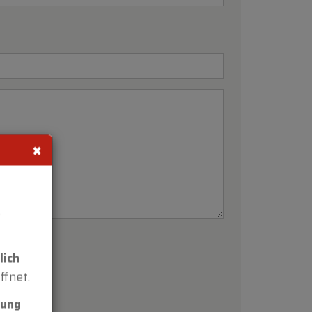
×
s
lich
ffnet.
rung