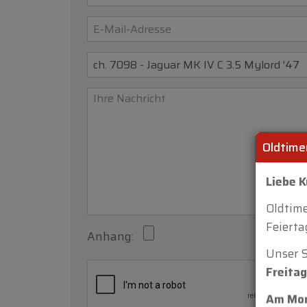
Oldtime
Liebe 
Oldtim
Feiert
Anhang:
Unser 
Freitag
Am Mon